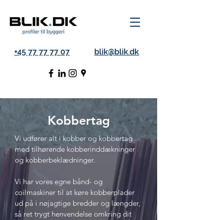
+45 77 77 77 07
blik@blik.dk
Kobbertag
Vi udfører alt i kobber og kobbertag
med tilhørende kobberinddækninger
og kobberbeklædninger.
Vi har vores egne bånd- og
coilmaskiner til at køre kobberplader
ud på i nøjagtige bredder og længder,
så ret trygt henvendelse omkring dit