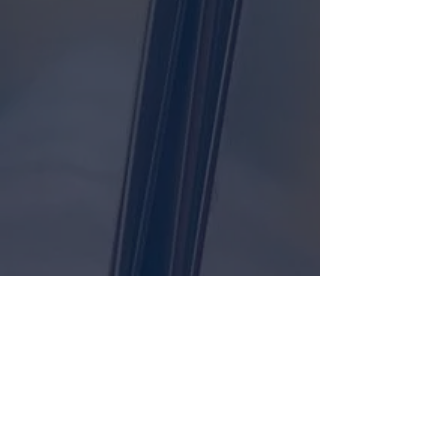
BLIK.DK ApS
Fabriksvej 6B